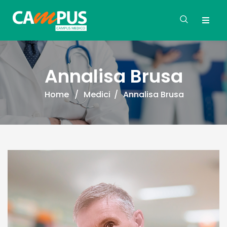
Annalisa Brusa
Home
/
Medici
/
Annalisa Brusa