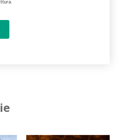
ttura.
ie