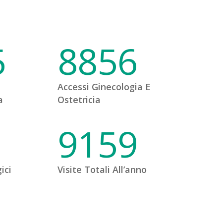
5
8856
Accessi Ginecologia E
a
Ostetricia
1
9159
ici
Visite Totali All’anno