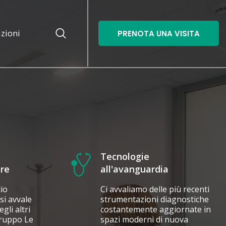
azioni
PRENOTA UNA VISITA
Tecnologie
are
all'avanguardia
cio
Ci avvaliamo delle più recenti
si avvale
strumentazioni diagnostiche
gli altri
costantemente aggiornate in
Gruppo Le
spazi moderni di nuova