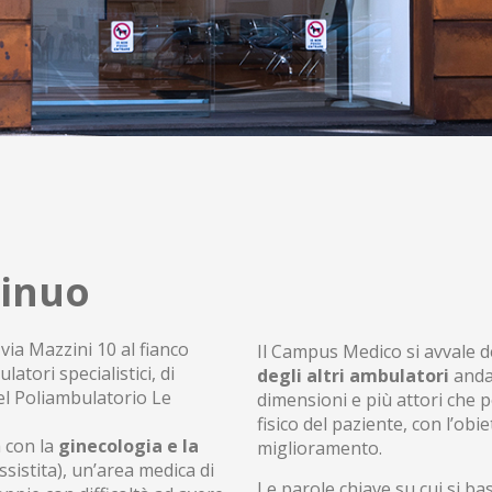
tinuo
 via Mazzini 10 al fianco
Il Campus Medico si avvale d
atori specialistici, di
degli altri ambulatori
andan
el Poliambulatorio Le
dimensioni e più attori che p
fisico del paziente, con l’ob
a con la
ginecologia e la
miglioramento.
istita), un’area medica di
Le parole chiave su cui si ba