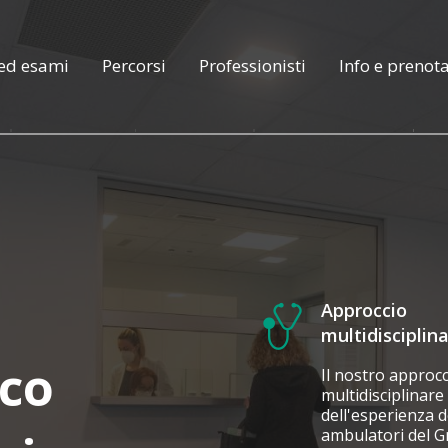
 ed esami
Percorsi
Professionisti
Info e prenot
Approccio
multidisciplin
co
Il nostro approc
multidisciplinare 
dell'esperienza de
ambulatori del 